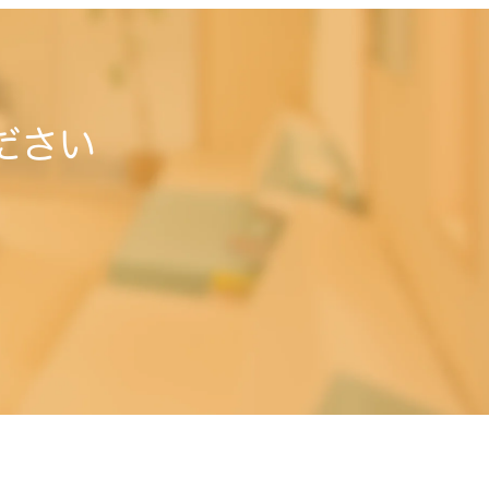
ださい
。