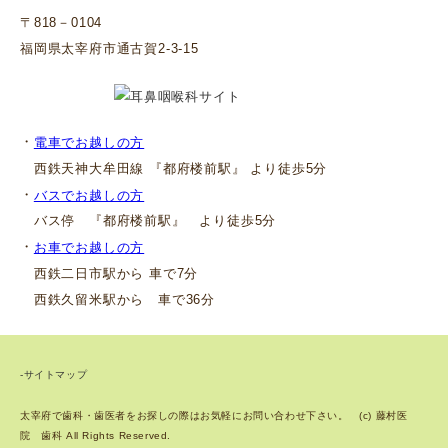
〒818－0104
福岡県太宰府市通古賀2-3-15
・
電車でお越しの方
西鉄天神大牟田線 『都府楼前駅』 より徒歩5分
・
バスでお越しの方
バス停 『都府楼前駅』 より徒歩5分
・
お車でお越しの方
西鉄二日市駅から 車で7分
西鉄久留米駅から 車で36分
-サイトマップ
太宰府で歯科・歯医者をお探しの際はお気軽にお問い合わせ下さい。 (c) 藤村医
院 歯科 All Rights Reserved.