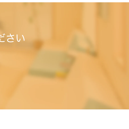
ださい
。