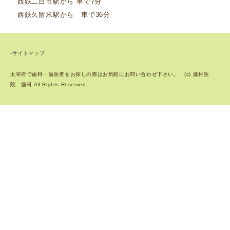
西鉄二日市駅から 車で7分
西鉄久留米駅から 車で36分
-サイトマップ
太宰府で歯科・歯医者をお探しの際はお気軽にお問い合わせ下さい。 (c) 藤村医
院 歯科 All Rights Reserved.