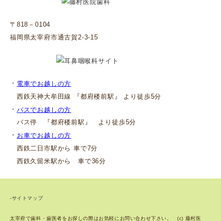
〒818－0104
福岡県太宰府市通古賀2-3-15
・
電車でお越しの方
西鉄天神大牟田線 『都府楼前駅』 より徒歩5分
・
バスでお越しの方
バス停 『都府楼前駅』 より徒歩5分
・
お車でお越しの方
西鉄二日市駅から 車で7分
西鉄久留米駅から 車で36分
-サイトマップ
太宰府で歯科・歯医者をお探しの際はお気軽にお問い合わせ下さい。 (c) 藤村医