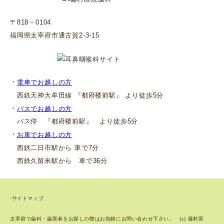
〒818－0104
福岡県太宰府市通古賀2-3-15
・
電車でお越しの方
西鉄天神大牟田線 『都府楼前駅』 より徒歩5分
・
バスでお越しの方
バス停 『都府楼前駅』 より徒歩5分
・
お車でお越しの方
西鉄二日市駅から 車で7分
西鉄久留米駅から 車で36分
-サイトマップ
太宰府で歯科・歯医者をお探しの際はお気軽にお問い合わせ下さい。 (c) 藤村医