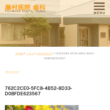
762C2CE0-5FC8-4B52-8D33-
HOME
ブログ
2020/03/27
D0BFDE623567
2020.03.27
762C2CE0-5FC8-4B52-8D33-
D0BFDE623567