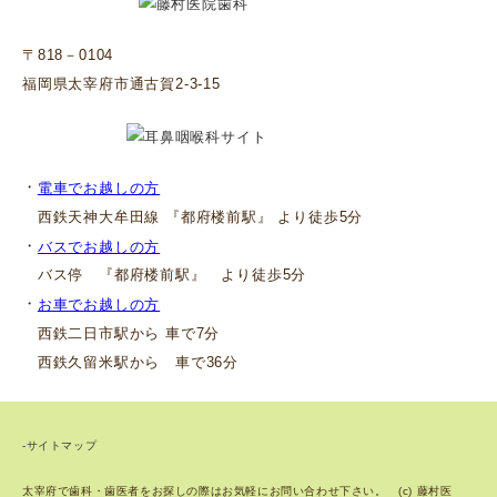
〒818－0104
福岡県太宰府市通古賀2-3-15
・
電車でお越しの方
西鉄天神大牟田線 『都府楼前駅』 より徒歩5分
・
バスでお越しの方
バス停 『都府楼前駅』 より徒歩5分
・
お車でお越しの方
西鉄二日市駅から 車で7分
西鉄久留米駅から 車で36分
-サイトマップ
太宰府で歯科・歯医者をお探しの際はお気軽にお問い合わせ下さい。 (c) 藤村医