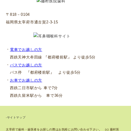
〒818－0104
福岡県太宰府市通古賀2-3-15
・
電車でお越しの方
西鉄天神大牟田線 『都府楼前駅』 より徒歩5分
・
バスでお越しの方
バス停 『都府楼前駅』 より徒歩5分
・
お車でお越しの方
西鉄二日市駅から 車で7分
西鉄久留米駅から 車で36分
-サイトマップ
太宰府で歯科・歯医者をお探しの際はお気軽にお問い合わせ下さい。 (c) 藤村医