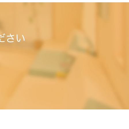
ださい
。