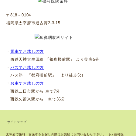
〒818－0104
福岡県太宰府市通古賀2-3-15
・
電車でお越しの方
西鉄天神大牟田線 『都府楼前駅』 より徒歩5分
・
バスでお越しの方
バス停 『都府楼前駅』 より徒歩5分
・
お車でお越しの方
西鉄二日市駅から 車で7分
西鉄久留米駅から 車で36分
-サイトマップ
太宰府で歯科・歯医者をお探しの際はお気軽にお問い合わせ下さい。 (c) 藤村医