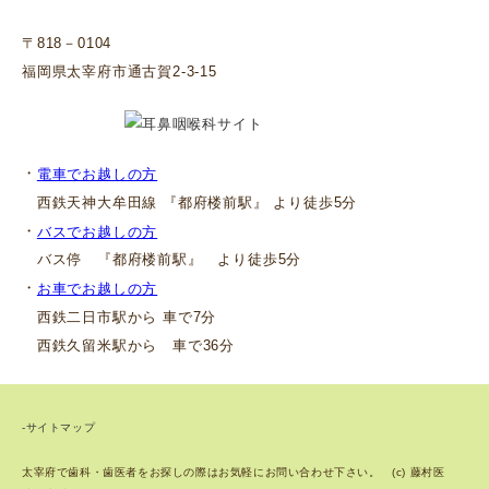
〒818－0104
福岡県太宰府市通古賀2-3-15
・
電車でお越しの方
西鉄天神大牟田線 『都府楼前駅』 より徒歩5分
・
バスでお越しの方
バス停 『都府楼前駅』 より徒歩5分
・
お車でお越しの方
西鉄二日市駅から 車で7分
西鉄久留米駅から 車で36分
-サイトマップ
太宰府で歯科・歯医者をお探しの際はお気軽にお問い合わせ下さい。 (c) 藤村医