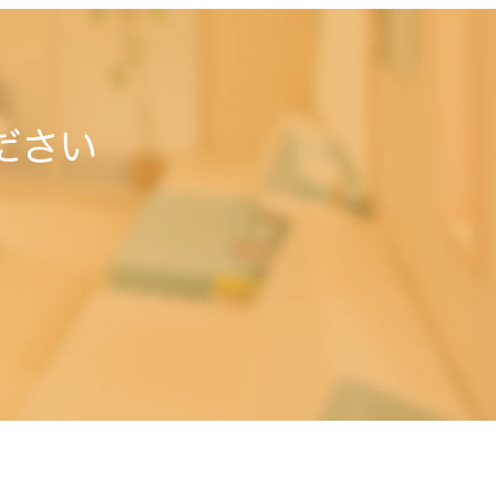
ださい
。