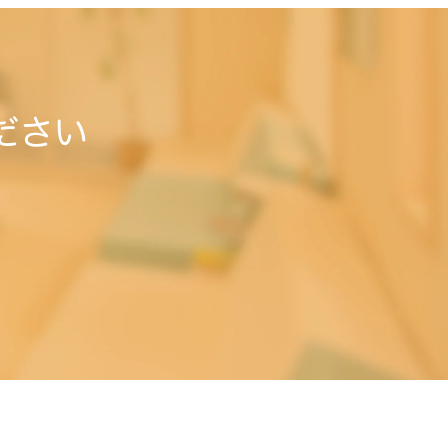
ださい
。