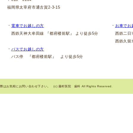
福岡県太宰府市通古賀2-3-15
・
・
電車でお越しの方
お車でお
西鉄天神大牟田線 『都府楼前駅』 より徒歩5分
西鉄二日市
西鉄久留米
・
バスでお越しの方
バス停 『都府楼前駅』 より徒歩5分
気軽にお問い合わせ下さい。 (c) 藤村医院 歯科 All Rights Reserved.