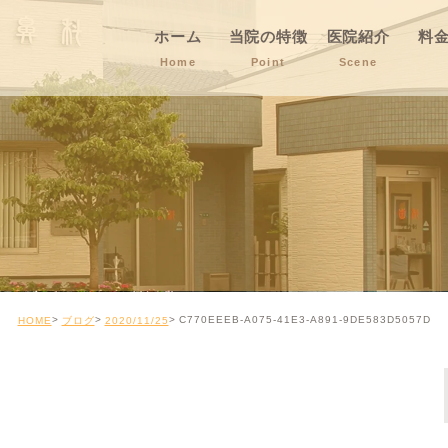
ホーム
当院の特徴
医院紹介
料
Home
Point
Scene
C770EEEB-A075-41E3-A891-9DE583D5057D
HOME
ブログ
2020/11/25