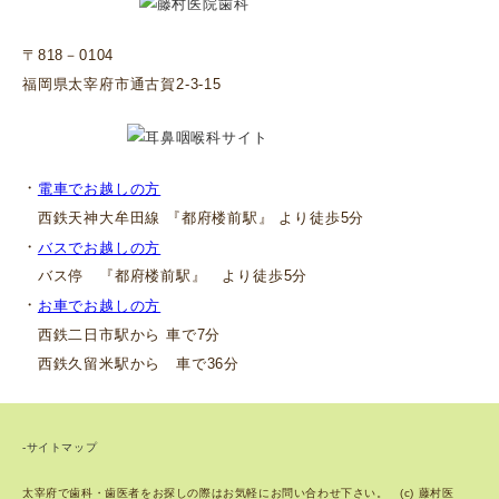
〒818－0104
福岡県太宰府市通古賀2-3-15
・
電車でお越しの方
西鉄天神大牟田線 『都府楼前駅』 より徒歩5分
・
バスでお越しの方
バス停 『都府楼前駅』 より徒歩5分
・
お車でお越しの方
西鉄二日市駅から 車で7分
西鉄久留米駅から 車で36分
-サイトマップ
太宰府で歯科・歯医者をお探しの際はお気軽にお問い合わせ下さい。 (c) 藤村医