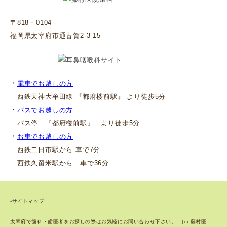
〒818－0104
福岡県太宰府市通古賀2-3-15
・
電車でお越しの方
西鉄天神大牟田線 『都府楼前駅』 より徒歩5分
・
バスでお越しの方
バス停 『都府楼前駅』 より徒歩5分
・
お車でお越しの方
西鉄二日市駅から 車で7分
西鉄久留米駅から 車で36分
-サイトマップ
太宰府で歯科・歯医者をお探しの際はお気軽にお問い合わせ下さい。 (c) 藤村医