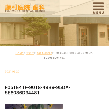
F051E41F-9018-49B9-95DA-
HOME
ブログ
2021/03/20
5E8086D94481
2021.03.20
F051E41F-9018-49B9-95DA-
5E8086D94481