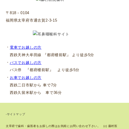
〒818－0104
福岡県太宰府市通古賀2-3-15
・
電車でお越しの方
西鉄天神大牟田線 『都府楼前駅』 より徒歩5分
・
バスでお越しの方
バス停 『都府楼前駅』 より徒歩5分
・
お車でお越しの方
西鉄二日市駅から 車で7分
西鉄久留米駅から 車で36分
-サイトマップ
太宰府で歯科・歯医者をお探しの際はお気軽にお問い合わせ下さい。 (c) 藤村医