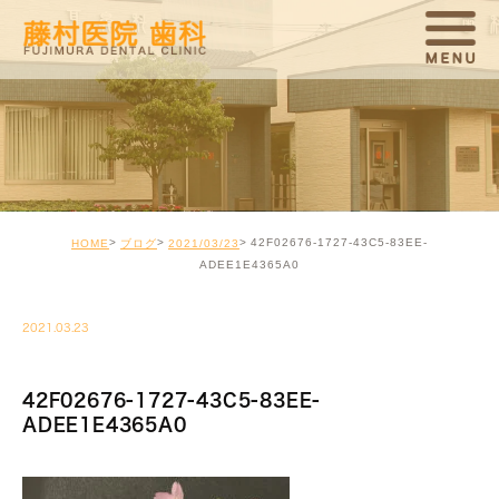
42F02676-1727-43C5-83EE-
HOME
ブログ
2021/03/23
ADEE1E4365A0
2021.03.23
42F02676-1727-43C5-83EE-
ADEE1E4365A0