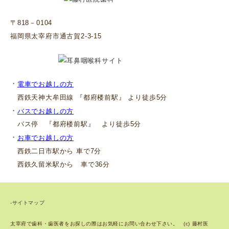
〒818－0104
福岡県太宰府市通古賀2-3-15
・
電車でお越しの方
西鉄天神大牟田線 『都府楼前駅』 より徒歩5分
・
バスでお越しの方
バス停 『都府楼前駅』 より徒歩5分
・
お車でお越しの方
西鉄二日市駅から 車で7分
西鉄久留米駅から 車で36分
-サイトマップ
太宰府で歯科・歯医者をお探しの際はお気軽にお問い合わせ下さい。 (c) 藤村医