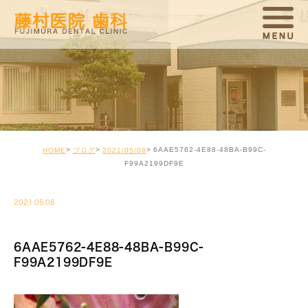
6AAE5762-4E88-48BA-B99C-
HOME
ブログ
2021/05/08
F99A2199DF9E
2021.05.08
6AAE5762-4E88-48BA-B99C-
F99A2199DF9E