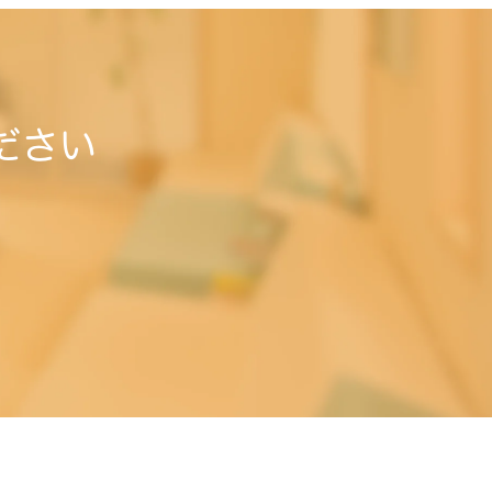
ださい
。