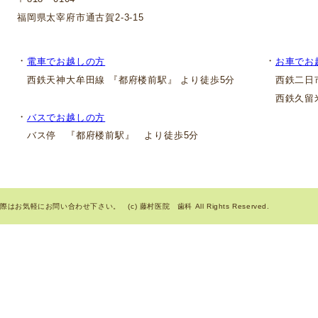
福岡県太宰府市通古賀2-3-15
・
・
電車でお越しの方
お車でお
西鉄天神大牟田線 『都府楼前駅』 より徒歩5分
西鉄二日市
西鉄久留米
・
バスでお越しの方
バス停 『都府楼前駅』 より徒歩5分
気軽にお問い合わせ下さい。 (c) 藤村医院 歯科 All Rights Reserved.