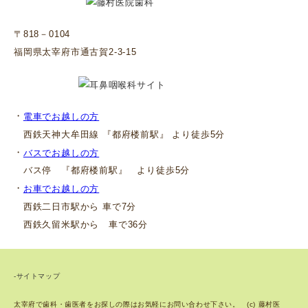
〒818－0104
福岡県太宰府市通古賀2-3-15
・
電車でお越しの方
西鉄天神大牟田線 『都府楼前駅』 より徒歩5分
・
バスでお越しの方
バス停 『都府楼前駅』 より徒歩5分
・
お車でお越しの方
西鉄二日市駅から 車で7分
西鉄久留米駅から 車で36分
-サイトマップ
太宰府で歯科・歯医者をお探しの際はお気軽にお問い合わせ下さい。 (c) 藤村医