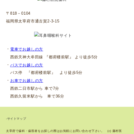
〒818－0104
福岡県太宰府市通古賀2-3-15
・
電車でお越しの方
西鉄天神大牟田線 『都府楼前駅』 より徒歩5分
・
バスでお越しの方
バス停 『都府楼前駅』 より徒歩5分
・
お車でお越しの方
西鉄二日市駅から 車で7分
西鉄久留米駅から 車で36分
-サイトマップ
太宰府で歯科・歯医者をお探しの際はお気軽にお問い合わせ下さい。 (c) 藤村医