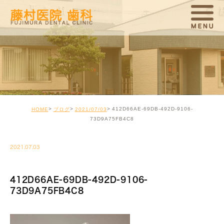
412D66AE-69DB-492D-9106-
HOME
ブログ
2021/07/03
73D9A75FB4C8
2021.07.03
412D66AE-69DB-492D-9106-
73D9A75FB4C8