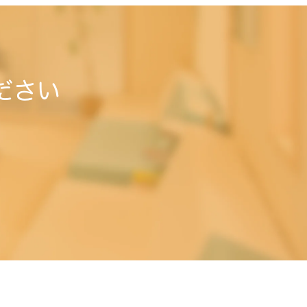
ださい
。