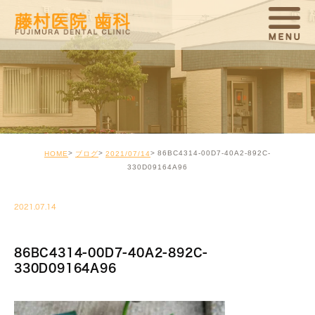
86BC4314-00D7-40A2-892C-
HOME
ブログ
2021/07/14
330D09164A96
2021.07.14
86BC4314-00D7-40A2-892C-
330D09164A96