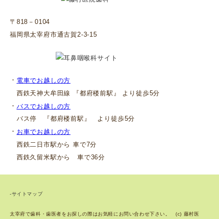
〒818－0104
福岡県太宰府市通古賀2-3-15
・
電車でお越しの方
西鉄天神大牟田線 『都府楼前駅』 より徒歩5分
・
バスでお越しの方
バス停 『都府楼前駅』 より徒歩5分
・
お車でお越しの方
西鉄二日市駅から 車で7分
西鉄久留米駅から 車で36分
-サイトマップ
太宰府で歯科・歯医者をお探しの際はお気軽にお問い合わせ下さい。 (c) 藤村医