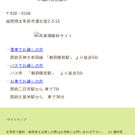
〒818－0104
福岡県太宰府市通古賀2-3-15
・
電車でお越しの方
西鉄天神大牟田線 『都府楼前駅』 より徒歩5分
・
バスでお越しの方
バス停 『都府楼前駅』 より徒歩5分
・
お車でお越しの方
西鉄二日市駅から 車で7分
西鉄久留米駅から 車で36分
-サイトマップ
太宰府で歯科・歯医者をお探しの際はお気軽にお問い合わせ下さい。 (c) 藤村医