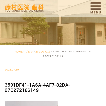
3591DF41-1A6A-4AF7-82DA-
HOME
ブログ
2021/07/18
27C272186149
2021.07.19
3591DF41-1A6A-4AF7-82DA-
27C272186149