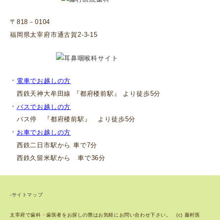
〒818－0104
福岡県太宰府市通古賀2-3-15
・
電車でお越しの方
西鉄天神大牟田線 『都府楼前駅』 より徒歩5分
・
バスでお越しの方
バス停 『都府楼前駅』 より徒歩5分
・
お車でお越しの方
西鉄二日市駅から 車で7分
西鉄久留米駅から 車で36分
-サイトマップ
太宰府で歯科・歯医者をお探しの際はお気軽にお問い合わせ下さい。 (c) 藤村医