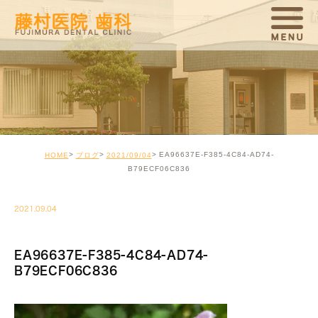
EA96637E-F385-4C84-AD74-
HOME
ブログ
2021/09/04
B79ECF06C836
2021.09.04
EA96637E-F385-4C84-AD74-
B79ECF06C836