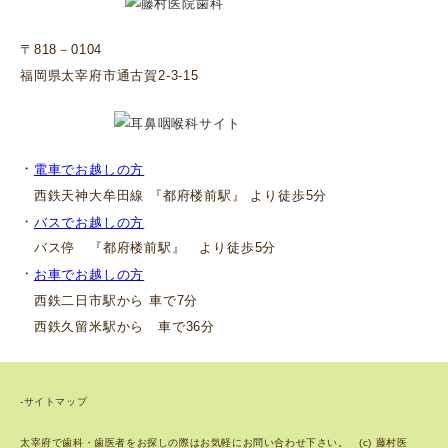
〒818－0104
福岡県太宰府市通古賀2-3-15
・
電車でお越しの方
西鉄天神大牟田線 『都府楼前駅』 より徒歩5分
・
バスでお越しの方
バス停 『都府楼前駅』 より徒歩5分
・
お車でお越しの方
西鉄二日市駅から 車で7分
西鉄久留米駅から 車で36分
-サイトマップ
太宰府で歯科・歯医者をお探しの際はお気軽にお問い合わせ下さい。 (c) 藤村医