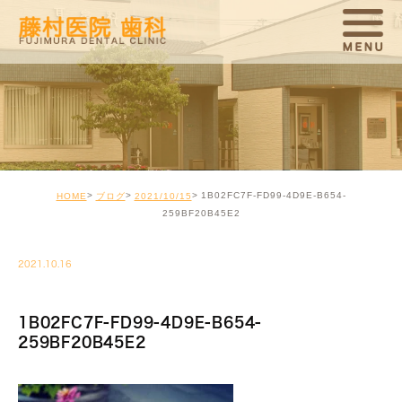
1B02FC7F-FD99-4D9E-B654-
HOME
ブログ
2021/10/15
259BF20B45E2
2021.10.16
1B02FC7F-FD99-4D9E-B654-
259BF20B45E2