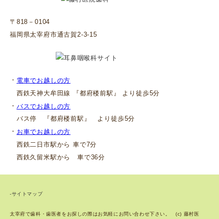
〒818－0104
福岡県太宰府市通古賀2-3-15
・
電車でお越しの方
西鉄天神大牟田線 『都府楼前駅』 より徒歩5分
・
バスでお越しの方
バス停 『都府楼前駅』 より徒歩5分
・
お車でお越しの方
西鉄二日市駅から 車で7分
西鉄久留米駅から 車で36分
-サイトマップ
太宰府で歯科・歯医者をお探しの際はお気軽にお問い合わせ下さい。 (c) 藤村医