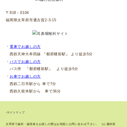
〒818－0104
福岡県太宰府市通古賀2-3-15
・
電車でお越しの方
西鉄天神大牟田線 『都府楼前駅』 より徒歩5分
・
バスでお越しの方
バス停 『都府楼前駅』 より徒歩5分
・
お車でお越しの方
西鉄二日市駅から 車で7分
西鉄久留米駅から 車で36分
-サイトマップ
太宰府で歯科・歯医者をお探しの際はお気軽にお問い合わせ下さい。 (c) 藤村医