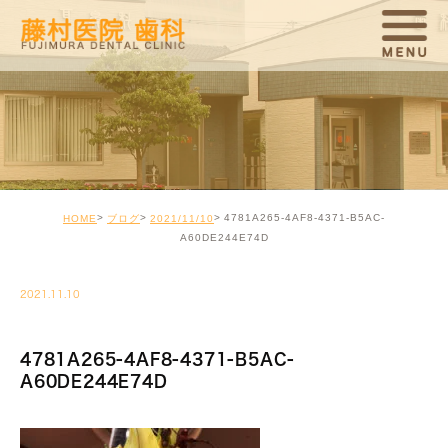
4781A265-4AF8-4371-B5AC-
HOME
ブログ
2021/11/10
A60DE244E74D
2021.11.10
4781A265-4AF8-4371-B5AC-
A60DE244E74D