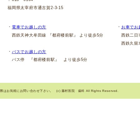
福岡県太宰府市通古賀2-3-15
・
・
電車でお越しの方
お車でお
西鉄天神大牟田線 『都府楼前駅』 より徒歩5分
西鉄二日市
西鉄久留米
・
バスでお越しの方
バス停 『都府楼前駅』 より徒歩5分
気軽にお問い合わせ下さい。 (c) 藤村医院 歯科 All Rights Reserved.