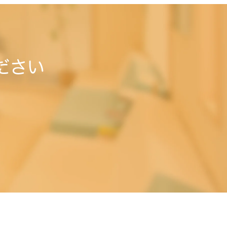
ださい
。