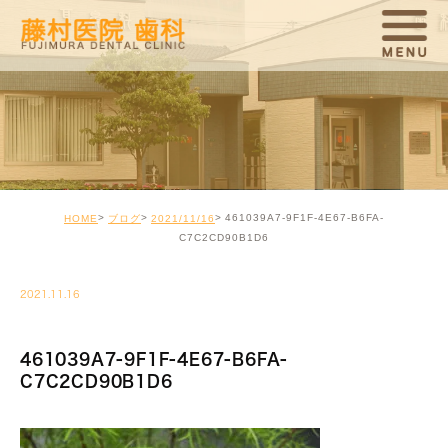
461039A7-9F1F-4E67-B6FA-
HOME
ブログ
2021/11/16
C7C2CD90B1D6
2021.11.16
461039A7-9F1F-4E67-B6FA-
C7C2CD90B1D6