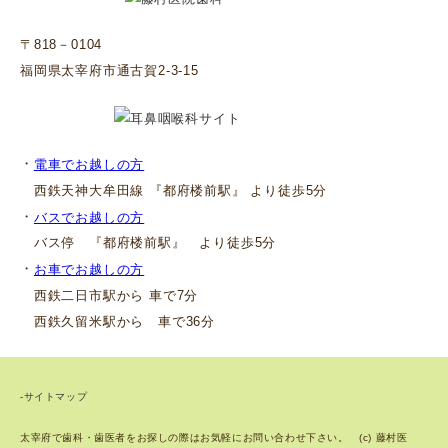
〒818－0104
福岡県太宰府市通古賀2-3-15
・
電車でお越しの方
西鉄天神大牟田線 『都府楼前駅』 より徒歩5分
・
バスでお越しの方
バス停 『都府楼前駅』 より徒歩5分
・
お車でお越しの方
西鉄二日市駅から 車で7分
西鉄久留米駅から 車で36分
-サイトマップ
太宰府で歯科・歯医者をお探しの際はお気軽にお問い合わせ下さい。 (c) 藤村医