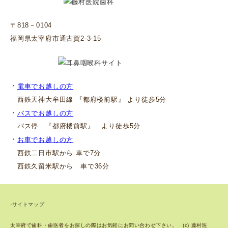
〒818－0104
福岡県太宰府市通古賀2-3-15
・
電車でお越しの方
西鉄天神大牟田線 『都府楼前駅』 より徒歩5分
・
バスでお越しの方
バス停 『都府楼前駅』 より徒歩5分
・
お車でお越しの方
西鉄二日市駅から 車で7分
西鉄久留米駅から 車で36分
-サイトマップ
太宰府で歯科・歯医者をお探しの際はお気軽にお問い合わせ下さい。 (c) 藤村医