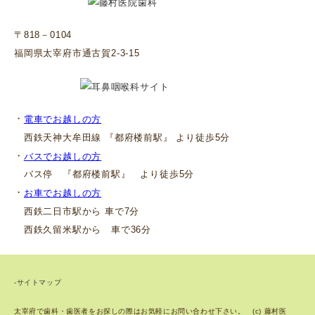
〒818－0104
福岡県太宰府市通古賀2-3-15
・
電車でお越しの方
西鉄天神大牟田線 『都府楼前駅』 より徒歩5分
・
バスでお越しの方
バス停 『都府楼前駅』 より徒歩5分
・
お車でお越しの方
西鉄二日市駅から 車で7分
西鉄久留米駅から 車で36分
-サイトマップ
太宰府で歯科・歯医者をお探しの際はお気軽にお問い合わせ下さい。 (c) 藤村医