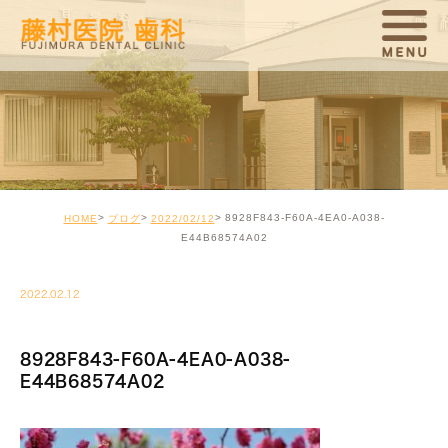
8928F843-F60A-4EA0-A038-
HOME
ブログ
2022/02/12
E44B68574A02
2022.02.12
8928F843-F60A-4EA0-A038-
E44B68574A02