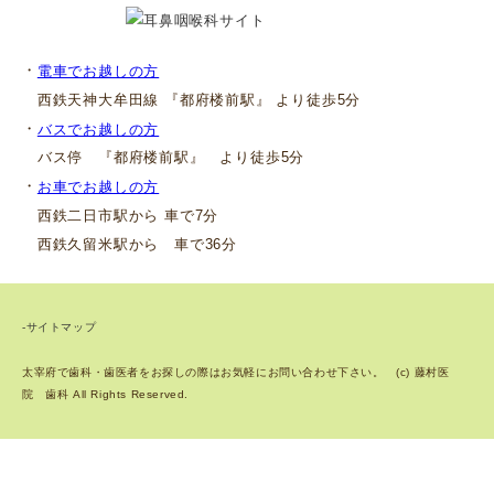
・
電車でお越しの方
西鉄天神大牟田線 『都府楼前駅』 より徒歩5分
・
バスでお越しの方
バス停 『都府楼前駅』 より徒歩5分
・
お車でお越しの方
西鉄二日市駅から 車で7分
西鉄久留米駅から 車で36分
-サイトマップ
太宰府で歯科・歯医者をお探しの際はお気軽にお問い合わせ下さい。 (c) 藤村医
院 歯科 All Rights Reserved.