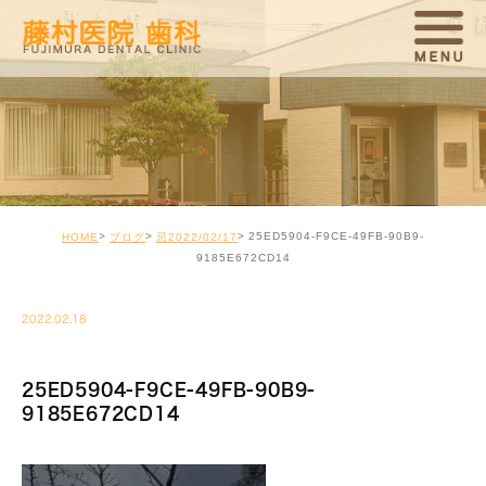
25ED5904-F9CE-49FB-90B9-
HOME
ブログ
忌2022/02/17
9185E672CD14
2022.02.18
25ED5904-F9CE-49FB-90B9-
9185E672CD14