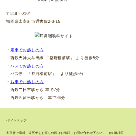
〒818－0104
福岡県太宰府市通古賀2-3-15
・
電車でお越しの方
西鉄天神大牟田線 『都府楼前駅』 より徒歩5分
・
バスでお越しの方
バス停 『都府楼前駅』 より徒歩5分
・
お車でお越しの方
西鉄二日市駅から 車で7分
西鉄久留米駅から 車で36分
-サイトマップ
太宰府で歯科・歯医者をお探しの際はお気軽にお問い合わせ下さい。 (c) 藤村医