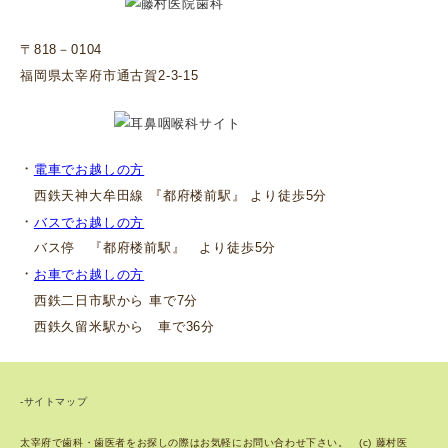
〒818－0104
福岡県太宰府市通古賀2-3-15
・
電車でお越しの方
西鉄天神大牟田線 『都府楼前駅』 より徒歩5分
・
バスでお越しの方
バス停 『都府楼前駅』 より徒歩5分
・
お車でお越しの方
西鉄二日市駅から 車で7分
西鉄久留米駅から 車で36分
-サイトマップ
太宰府で歯科・歯医者をお探しの際はお気軽にお問い合わせ下さい。 (c) 藤村医