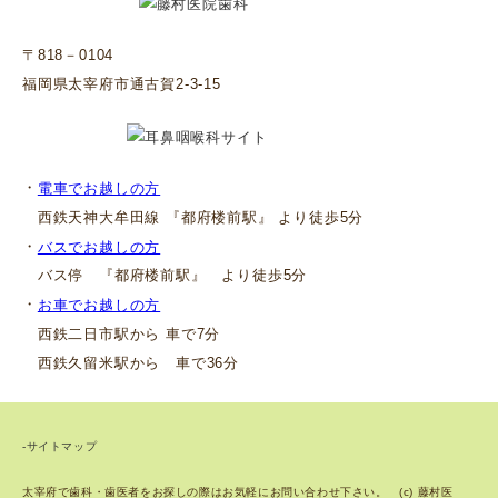
〒818－0104
福岡県太宰府市通古賀2-3-15
・
電車でお越しの方
西鉄天神大牟田線 『都府楼前駅』 より徒歩5分
・
バスでお越しの方
バス停 『都府楼前駅』 より徒歩5分
・
お車でお越しの方
西鉄二日市駅から 車で7分
西鉄久留米駅から 車で36分
-サイトマップ
太宰府で歯科・歯医者をお探しの際はお気軽にお問い合わせ下さい。 (c) 藤村医