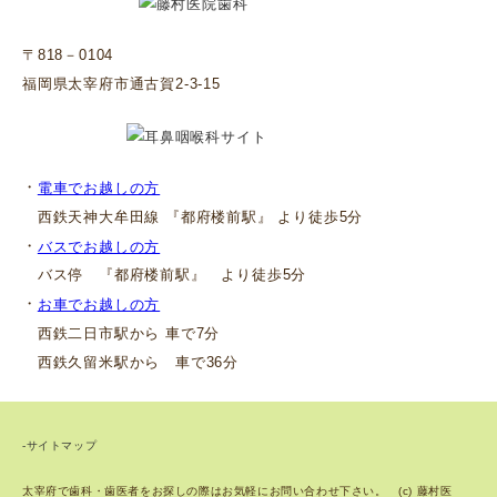
〒818－0104
福岡県太宰府市通古賀2-3-15
・
電車でお越しの方
西鉄天神大牟田線 『都府楼前駅』 より徒歩5分
・
バスでお越しの方
バス停 『都府楼前駅』 より徒歩5分
・
お車でお越しの方
西鉄二日市駅から 車で7分
西鉄久留米駅から 車で36分
-サイトマップ
太宰府で歯科・歯医者をお探しの際はお気軽にお問い合わせ下さい。 (c) 藤村医