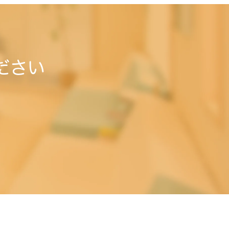
ださい
。