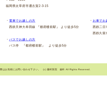
福岡県太宰府市通古賀2-3-15
・
・
電車でお越しの方
お車でお
西鉄天神大牟田線 『都府楼前駅』 より徒歩5分
西鉄二日市
西鉄久留米
・
バスでお越しの方
バス停 『都府楼前駅』 より徒歩5分
気軽にお問い合わせ下さい。 (c) 藤村医院 歯科 All Rights Reserved.