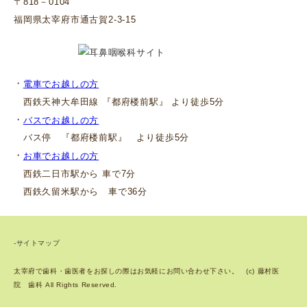
〒818－0104
福岡県太宰府市通古賀2-3-15
・
電車でお越しの方
西鉄天神大牟田線 『都府楼前駅』 より徒歩5分
・
バスでお越しの方
バス停 『都府楼前駅』 より徒歩5分
・
お車でお越しの方
西鉄二日市駅から 車で7分
西鉄久留米駅から 車で36分
-サイトマップ
太宰府で歯科・歯医者をお探しの際はお気軽にお問い合わせ下さい。 (c) 藤村医
院 歯科 All Rights Reserved.