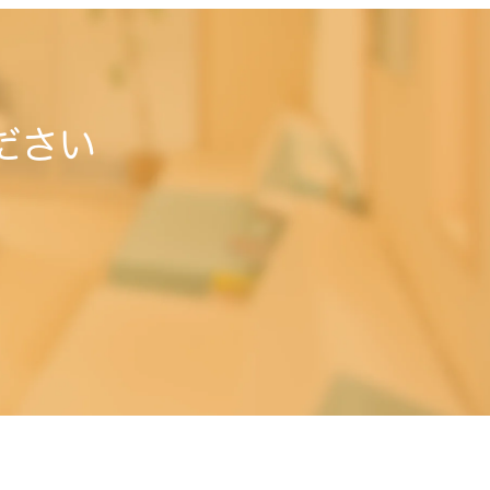
ださい
。