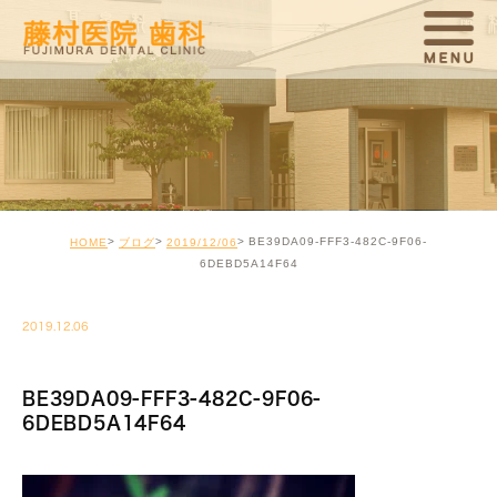
BE39DA09-FFF3-482C-9F06-
HOME
ブログ
2019/12/06
6DEBD5A14F64
2019.12.06
BE39DA09-FFF3-482C-9F06-
6DEBD5A14F64