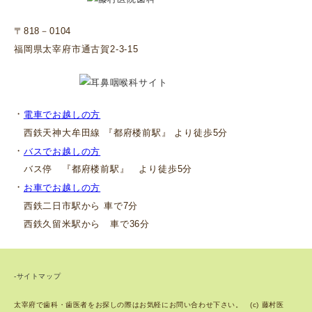
〒818－0104
福岡県太宰府市通古賀2-3-15
・
電車でお越しの方
西鉄天神大牟田線 『都府楼前駅』 より徒歩5分
・
バスでお越しの方
バス停 『都府楼前駅』 より徒歩5分
・
お車でお越しの方
西鉄二日市駅から 車で7分
西鉄久留米駅から 車で36分
-サイトマップ
太宰府で歯科・歯医者をお探しの際はお気軽にお問い合わせ下さい。 (c) 藤村医