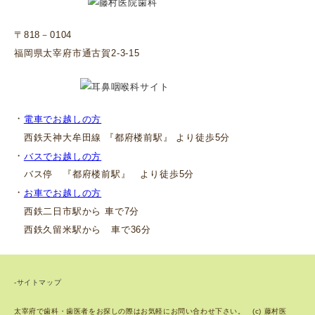
〒818－0104
福岡県太宰府市通古賀2-3-15
・
電車でお越しの方
西鉄天神大牟田線 『都府楼前駅』 より徒歩5分
・
バスでお越しの方
バス停 『都府楼前駅』 より徒歩5分
・
お車でお越しの方
西鉄二日市駅から 車で7分
西鉄久留米駅から 車で36分
-サイトマップ
太宰府で歯科・歯医者をお探しの際はお気軽にお問い合わせ下さい。 (c) 藤村医