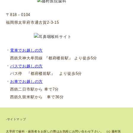
〒818－0104
福岡県太宰府市通古賀2-3-15
・
電車でお越しの方
西鉄天神大牟田線 『都府楼前駅』 より徒歩5分
・
バスでお越しの方
バス停 『都府楼前駅』 より徒歩5分
・
お車でお越しの方
西鉄二日市駅から 車で7分
西鉄久留米駅から 車で36分
-サイトマップ
太宰府で歯科・歯医者をお探しの際はお気軽にお問い合わせ下さい。 (c) 藤村医