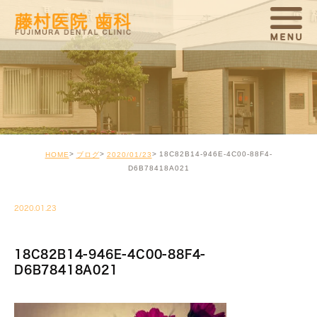
18C82B14-946E-4C00-88F4-
HOME
ブログ
2020/01/23
D6B78418A021
2020.01.23
18C82B14-946E-4C00-88F4-
D6B78418A021