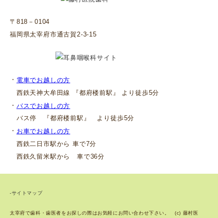
〒818－0104
福岡県太宰府市通古賀2-3-15
・
電車でお越しの方
西鉄天神大牟田線 『都府楼前駅』 より徒歩5分
・
バスでお越しの方
バス停 『都府楼前駅』 より徒歩5分
・
お車でお越しの方
西鉄二日市駅から 車で7分
西鉄久留米駅から 車で36分
-サイトマップ
太宰府で歯科・歯医者をお探しの際はお気軽にお問い合わせ下さい。 (c) 藤村医