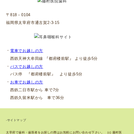
〒818－0104
福岡県太宰府市通古賀2-3-15
・
電車でお越しの方
西鉄天神大牟田線 『都府楼前駅』 より徒歩5分
・
バスでお越しの方
バス停 『都府楼前駅』 より徒歩5分
・
お車でお越しの方
西鉄二日市駅から 車で7分
西鉄久留米駅から 車で36分
-サイトマップ
太宰府で歯科・歯医者をお探しの際はお気軽にお問い合わせ下さい。 (c) 藤村医