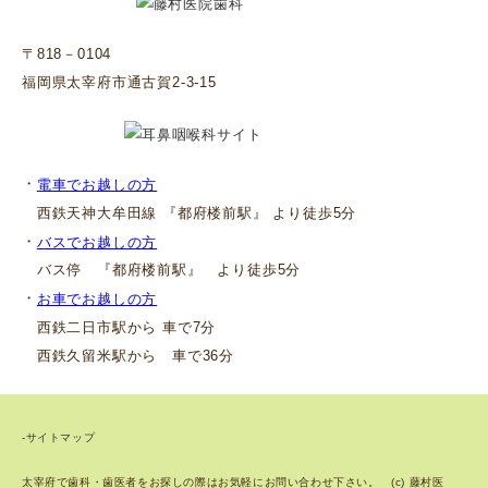
〒818－0104
福岡県太宰府市通古賀2-3-15
・
電車でお越しの方
西鉄天神大牟田線 『都府楼前駅』 より徒歩5分
・
バスでお越しの方
バス停 『都府楼前駅』 より徒歩5分
・
お車でお越しの方
西鉄二日市駅から 車で7分
西鉄久留米駅から 車で36分
-サイトマップ
太宰府で歯科・歯医者をお探しの際はお気軽にお問い合わせ下さい。 (c) 藤村医