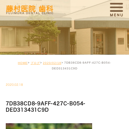
7DB38CD8-9AFF-427C-B054-
HOME
ブログ
2020/02/18
DED313431C9D
2020.02.18
7DB38CD8-9AFF-427C-B054-
DED313431C9D