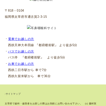
〒818－0104
福岡県太宰府市通古賀2-3-15
・
電車でお越しの方
西鉄天神大牟田線 『都府楼前駅』 より徒歩5分
・
バスでお越しの方
バス停 『都府楼前駅』 より徒歩5分
・
お車でお越しの方
西鉄二日市駅から 車で7分
西鉄久留米駅から 車で36分
-サイトマップ
太宰府で歯科・歯医者をお探しの際はお気軽にお問い合わせ下さい。 (c) 藤村医