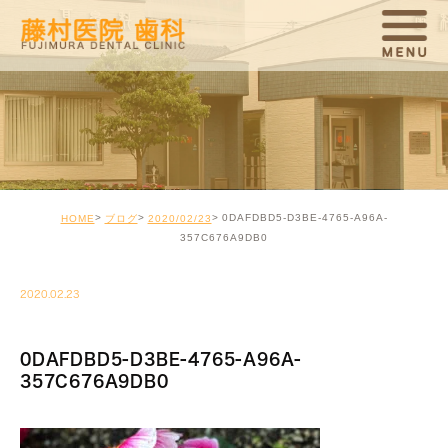
0DAFDBD5-D3BE-4765-A96A-
HOME
ブログ
2020/02/23
357C676A9DB0
2020.02.23
0DAFDBD5-D3BE-4765-A96A-
357C676A9DB0