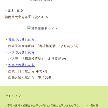
〒818－0104
福岡県太宰府市通古賀2-3-15
・
電車でお越しの方
西鉄天神大牟田線 『都府楼前駅』 より徒歩5分
・
バスでお越しの方
バス停 『都府楼前駅』 より徒歩5分
・
お車でお越しの方
西鉄二日市駅から 車で7分
西鉄久留米駅から 車で36分
-サイトマップ
太宰府で歯科・歯医者をお探しの際はお気軽にお問い合わせ下さい。 (c) 藤村医