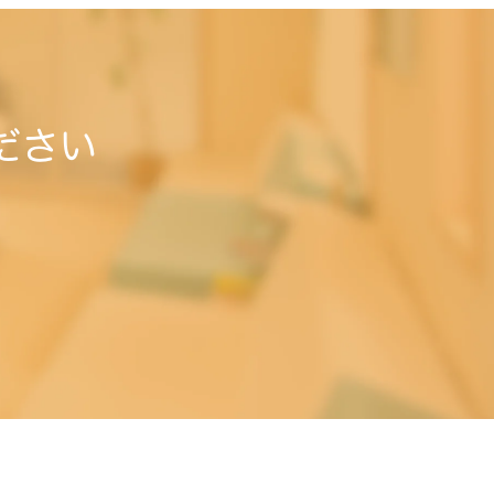
ださい
。