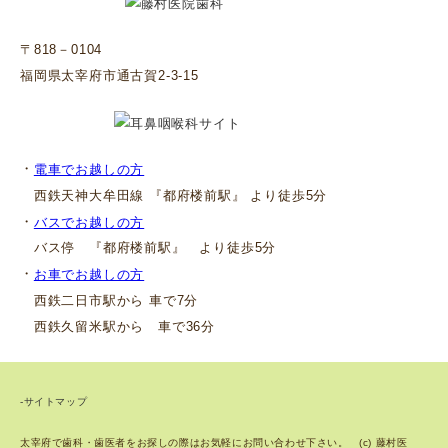
〒818－0104
福岡県太宰府市通古賀2-3-15
・
電車でお越しの方
西鉄天神大牟田線 『都府楼前駅』 より徒歩5分
・
バスでお越しの方
バス停 『都府楼前駅』 より徒歩5分
・
お車でお越しの方
西鉄二日市駅から 車で7分
西鉄久留米駅から 車で36分
-サイトマップ
太宰府で歯科・歯医者をお探しの際はお気軽にお問い合わせ下さい。 (c) 藤村医