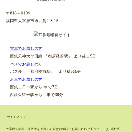
〒818－0104
福岡県太宰府市通古賀2-3-15
・
電車でお越しの方
西鉄天神大牟田線 『都府楼前駅』 より徒歩5分
・
バスでお越しの方
バス停 『都府楼前駅』 より徒歩5分
・
お車でお越しの方
西鉄二日市駅から 車で7分
西鉄久留米駅から 車で36分
-サイトマップ
太宰府で歯科・歯医者をお探しの際はお気軽にお問い合わせ下さい。 (c) 藤村医