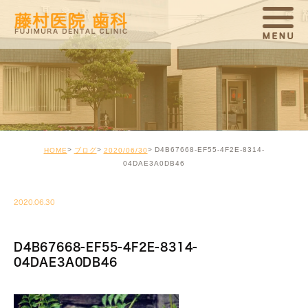
D4B67668-EF55-4F2E-8314-
HOME
ブログ
2020/06/30
04DAE3A0DB46
2020.06.30
D4B67668-EF55-4F2E-8314-
04DAE3A0DB46